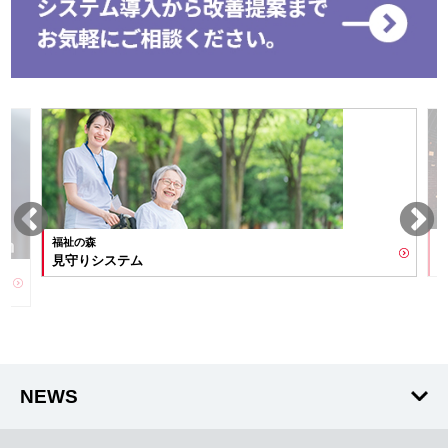
祉の森
desknet's NE
守りシステム
移行ソリュ
NEWS