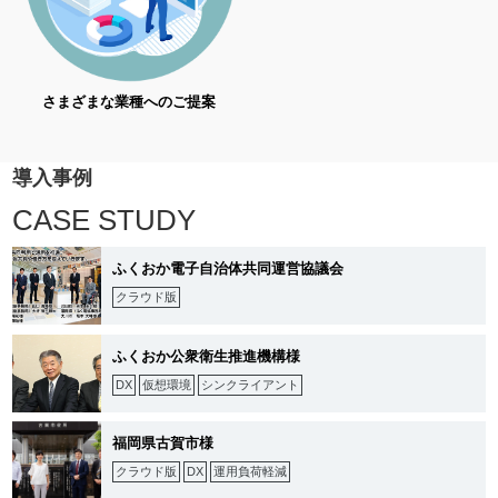
さまざまな業種へのご提案
導入事例
CASE STUDY
ふくおか電子自治体共同運営協議会
クラウド版
ふくおか公衆衛生推進機構様
DX
仮想環境
シンクライアント
福岡県古賀市様
クラウド版
DX
運用負荷軽減